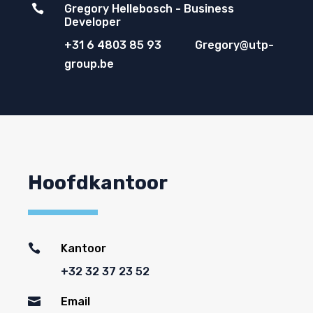

Gregory Hellebosch - Business
Developer
+31 6 4803 85 93 Gregory@utp-
group.be
Hoofdkantoor

Kantoor
+32 32 37 23 52

Email